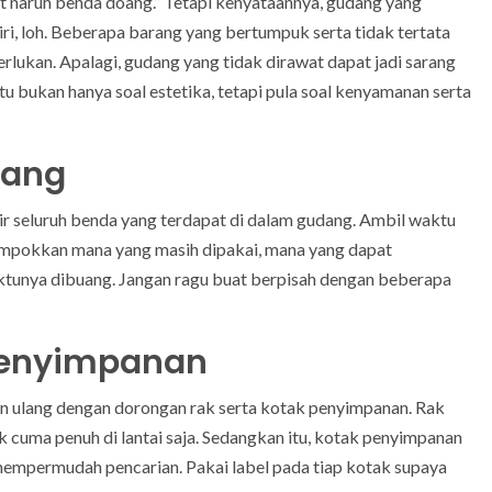
pat naruh benda doang.” Tetapi kenyataannya, gudang yang
ri, loh. Beberapa barang yang bertumpuk serta tidak tertata
erlukan. Apalagi, gudang yang tidak dirawat dapat jadi sarang
tu bukan hanya soal estetika, tetapi pula soal kenyamanan serta
rang
ir seluruh benda yang terdapat di dalam gudang. Ambil waktu
lompokkan mana yang masih dipakai, mana yang dapat
tunya dibuang. Jangan ragu buat berpisah dengan beberapa
 Penyimpanan
n ulang dengan dorongan rak serta kotak penyimpanan. Rak
k cuma penuh di lantai saja. Sedangkan itu, kotak penyimpanan
mempermudah pencarian. Pakai label pada tiap kotak supaya