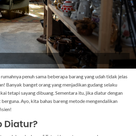
g rumahnya penuh sama beberapa barang yang udah tidak jelas
irian! Banyak banget orang yang menjadikan gudang selaku
ai tetapi sayang dibuang. Sementara itu, jika diatur dengan
at berguna. Ayo, kita bahas bareng metode mengendalikan
isien!
 Diatur?