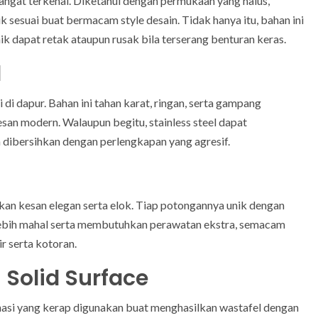
angat terkenal. Diketahui dengan permukaan yang halus,
k sesuai buat bermacam style desain. Tidak hanya itu, bahan ini
ik dapat retak ataupun rusak bila terserang benturan keras.
l
di dapur. Bahan ini tahan karat, ringan, serta gampang
an modern. Walaupun begitu, stainless steel dapat
 dibersihkan dengan perlengkapan yang agresif.
n kesan elegan serta elok. Tiap potongannya unik dengan
a lebih mahal serta membutuhkan perawatan ekstra, semacam
r serta kotoran.
 Solid Surface
asi yang kerap digunakan buat menghasilkan wastafel dengan