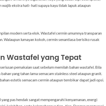
n wajib ekstra hati- hati supaya kayu tidak lapuk ataupun
mpilan modern serta elok. Wastafel cermin umumnya transparan
n. Walaupun lumayan kokoh, cermin senantiasa berisiko rusak
 Wastafel yang Tepat
eseriusan pemakaian saat sebelum memilah bahan wastafel. Bila
 bahan yang tahan lama semacam stainless steel ataupun granit.
bahan estetis semacam cermin ataupun tembikar dapat jadi opsi.
el yang pas hendak sangat mempengaruhi kenyamanan, energi
ciri, kelebihan, serta kelemahannya tiap- tiap. Dengan menguasai