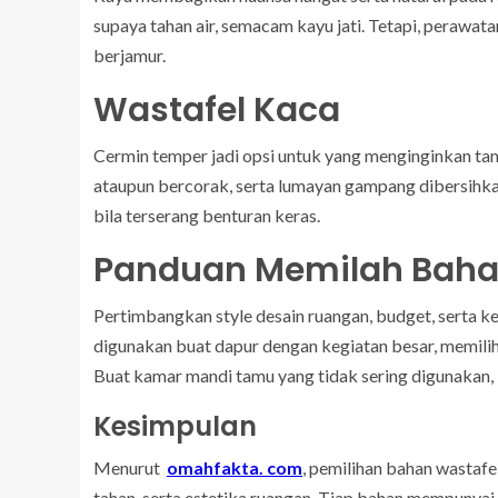
supaya tahan air, semacam kayu jati. Tetapi, perawata
berjamur.
Wastafel Kaca
Cermin temper jadi opsi untuk yang menginginkan ta
ataupun bercorak, serta lumayan gampang dibersihka
bila terserang benturan keras.
Panduan Memilah Bahan
Pertimbangkan style desain ruangan, budget, serta k
digunakan buat dapur dengan kegiatan besar, memilih
Buat kamar mandi tamu yang tidak sering digunakan, 
Kesimpulan
Menurut
omahfakta. com
, pemilihan bahan wastaf
tahan, serta estetika ruangan. Tiap bahan mempunyai 