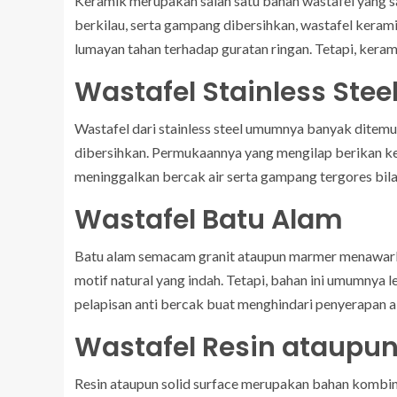
Keramik merupakan salah satu bahan wastafel yang s
berkilau, serta gampang dibersihkan, wastafel kerami
lumayan tahan terhadap guratan ringan. Tetapi, keram
Wastafel Stainless Stee
Wastafel dari stainless steel umumnya banyak ditemui 
dibersihkan. Permukaannya yang mengilap berikan kes
meninggalkan bercak air serta gampang tergores bila
Wastafel Batu Alam
Batu alam semacam granit ataupun marmer menawarka
motif natural yang indah. Tetapi, bahan ini umumny
pelapisan anti bercak buat menghindari penyerapan ai
Wastafel Resin ataupun
Resin ataupun solid surface merupakan bahan kombin