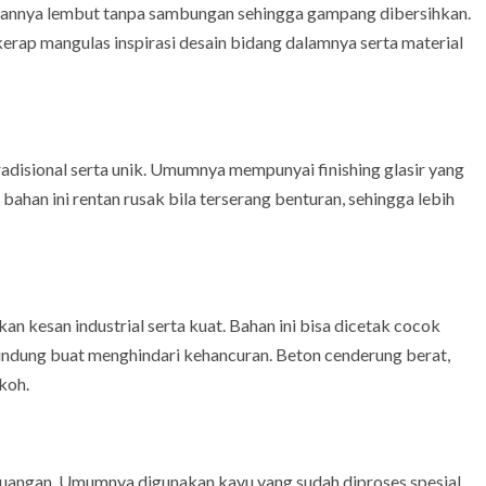
annya lembut tanpa sambungan sehingga gampang dibersihkan.
erap mangulas inspirasi desain bidang dalamnya serta material
isional serta unik. Umumnya mempunyai finishing glasir yang
ahan ini rentan rusak bila terserang benturan, sehingga lebih
an kesan industrial serta kuat. Bahan ini bisa dicetak cocok
lindung buat menghindari kehancuran. Beton cenderung berat,
koh.
ruangan. Umumnya digunakan kayu yang sudah diproses spesial