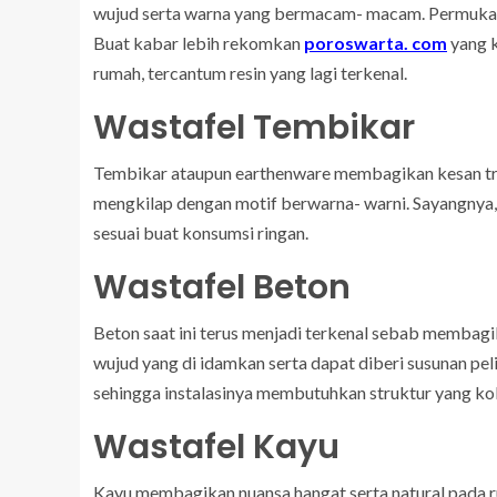
wujud serta warna yang bermacam- macam. Permuka
Buat kabar lebih rekomkan
poroswarta. com
yang k
rumah, tercantum resin yang lagi terkenal.
Wastafel Tembikar
Tembikar ataupun earthenware membagikan kesan trad
mengkilap dengan motif berwarna- warni. Sayangnya, b
sesuai buat konsumsi ringan.
Wastafel Beton
Beton saat ini terus menjadi terkenal sebab membagik
wujud yang di idamkan serta dapat diberi susunan pe
sehingga instalasinya membutuhkan struktur yang ko
Wastafel Kayu
Kayu membagikan nuansa hangat serta natural pada 