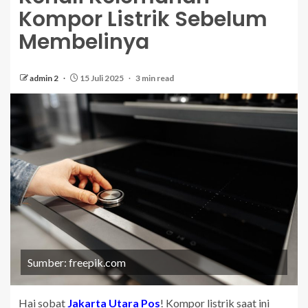
Kompor Listrik Sebelum
Membelinya
admin 2
15 Juli 2025
3 min read
Sumber: freepik.com
Hai sobat
Jakarta Utara Pos
! Kompor listrik saat ini