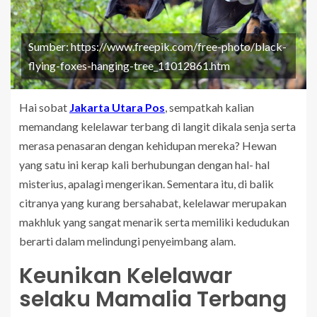
Sumber: https://www.freepik.com/free-photo/black-
flying-foxes-hanging-tree_11012861.htm
Hai sobat
Jakarta Utara Pos
, sempatkah kalian
memandang kelelawar terbang di langit dikala senja serta
merasa penasaran dengan kehidupan mereka? Hewan
yang satu ini kerap kali berhubungan dengan hal- hal
misterius, apalagi mengerikan. Sementara itu, di balik
citranya yang kurang bersahabat, kelelawar merupakan
makhluk yang sangat menarik serta memiliki kedudukan
berarti dalam melindungi penyeimbang alam.
Keunikan Kelelawar
selaku Mamalia Terbang