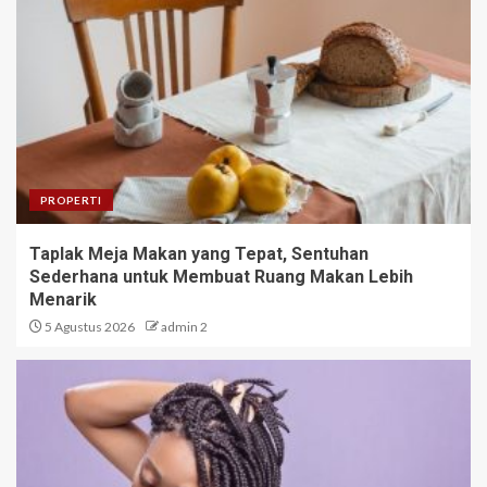
PROPERTI
Taplak Meja Makan yang Tepat, Sentuhan
Sederhana untuk Membuat Ruang Makan Lebih
Menarik
5 Agustus 2026
admin 2