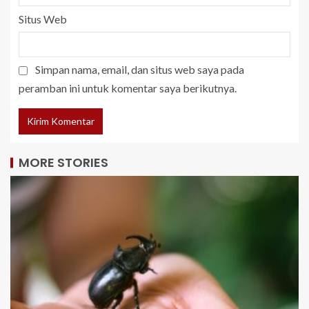
Situs Web
Simpan nama, email, dan situs web saya pada
peramban ini untuk komentar saya berikutnya.
MORE STORIES