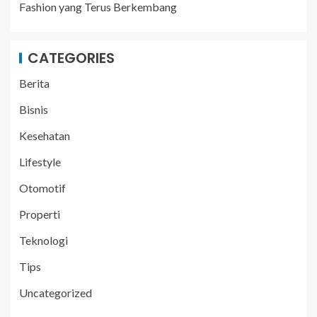
Fashion yang Terus Berkembang
CATEGORIES
Berita
Bisnis
Kesehatan
Lifestyle
Otomotif
Properti
Teknologi
Tips
Uncategorized