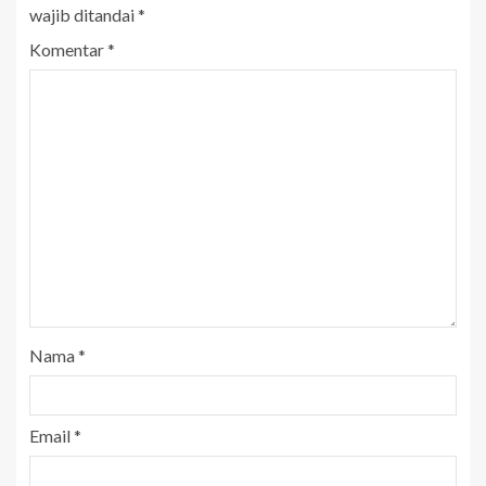
wajib ditandai
*
Komentar
*
Nama
*
Email
*