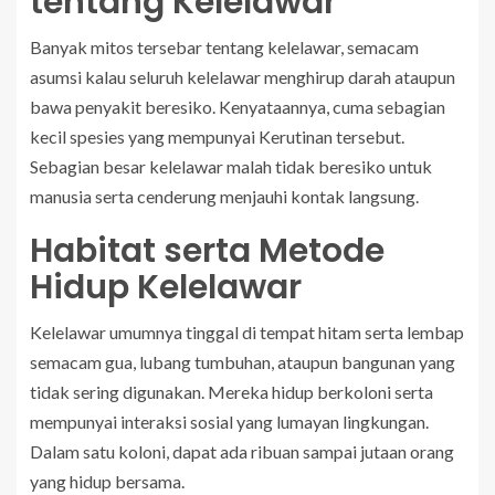
tentang Kelelawar
Banyak mitos tersebar tentang kelelawar, semacam
asumsi kalau seluruh kelelawar menghirup darah ataupun
bawa penyakit beresiko. Kenyataannya, cuma sebagian
kecil spesies yang mempunyai Kerutinan tersebut.
Sebagian besar kelelawar malah tidak beresiko untuk
manusia serta cenderung menjauhi kontak langsung.
Habitat serta Metode
Hidup Kelelawar
Kelelawar umumnya tinggal di tempat hitam serta lembap
semacam gua, lubang tumbuhan, ataupun bangunan yang
tidak sering digunakan. Mereka hidup berkoloni serta
mempunyai interaksi sosial yang lumayan lingkungan.
Dalam satu koloni, dapat ada ribuan sampai jutaan orang
yang hidup bersama.