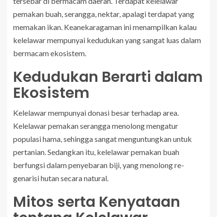
tersebar di bermacam daerah. Terdapat kelelawar
pemakan buah, serangga, nektar, apalagi terdapat yang
memakan ikan. Keanekaragaman ini menampilkan kalau
kelelawar mempunyai kedudukan yang sangat luas dalam
bermacam ekosistem.
Kedudukan Berarti dalam
Ekosistem
Kelelawar mempunyai donasi besar terhadap area.
Kelelawar pemakan serangga menolong mengatur
populasi hama, sehingga sangat menguntungkan untuk
pertanian. Sedangkan itu, kelelawar pemakan buah
berfungsi dalam penyebaran biji, yang menolong re-
genarisi hutan secara natural.
Mitos serta Kenyataan