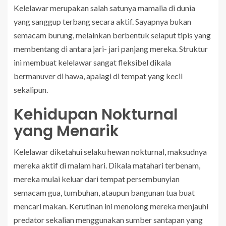
Kelelawar merupakan salah satunya mamalia di dunia
yang sanggup terbang secara aktif. Sayapnya bukan
semacam burung, melainkan berbentuk selaput tipis yang
membentang di antara jari- jari panjang mereka. Struktur
ini membuat kelelawar sangat fleksibel dikala
bermanuver di hawa, apalagi di tempat yang kecil
sekalipun.
Kehidupan Nokturnal
yang Menarik
Kelelawar diketahui selaku hewan nokturnal, maksudnya
mereka aktif di malam hari. Dikala matahari terbenam,
mereka mulai keluar dari tempat persembunyian
semacam gua, tumbuhan, ataupun bangunan tua buat
mencari makan. Kerutinan ini menolong mereka menjauhi
predator sekalian menggunakan sumber santapan yang