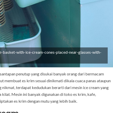
e-basket-with-ice-cream-cones-placed-near-glasses-with-
atu santapan penutup yang disukai banyak orang dari bermacam
ut membuat es krim sesuai dinikmati dikala cuaca panas ataupun
ng nikmat, terdapat kedudukan berarti dari mesin ice cream yang
kilat. Mesin ini banyak digunakan di toko es krim, kafe,
ptakan es krim dengan mutu yang lebih baik.