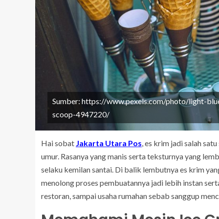
Sumber: https://www.pexels.com/photo/light-blu
scoop-4947220/
Hai sobat
Jakarta Utara Pos
, es krim jadi salah s
umur. Rasanya yang manis serta teksturnya yang lemb
selaku kemilan santai. Di balik lembutnya es krim ya
menolong proses pembuatannya jadi lebih instan serta 
restoran, sampai usaha rumahan sebab sanggup menci