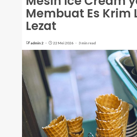
Mesin Ice Cream 
Membuat Es Krim L
Lezat
admin 2
22 Mei 2026
3 min read