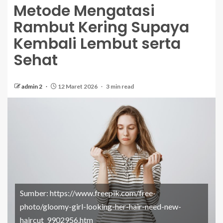
Metode Mengatasi
Rambut Kering Supaya
Kembali Lembut serta
Sehat
admin 2
12 Maret 2026
3 min read
Sumber: https://www.freepik.com/free-
photo/gloomy-girl-looking-her-hair-need-new-
haircut_9902956.htm