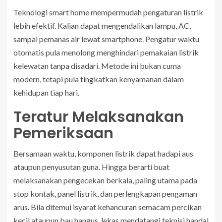
Teknologi smart home mempermudah pengaturan listrik
lebih efektif. Kalian dapat mengendalikan lampu, AC,
sampai pemanas air lewat smartphone. Pengatur waktu
otomatis pula menolong menghindari pemakaian listrik
kelewatan tanpa disadari. Metode ini bukan cuma
modern, tetapi pula tingkatkan kenyamanan dalam
kehidupan tiap hari.
Teratur Melaksanakan
Pemeriksaan
Bersamaan waktu, komponen listrik dapat hadapi aus
ataupun penyusutan guna. Hingga berarti buat
melaksanakan pengecekan berkala, paling utama pada
stop kontak, panel listrik, dan perlengkapan pengaman
arus. Bila ditemui isyarat kehancuran semacam percikan
kecil ataupun bau hangus, lekas mendatangi teknisi handal