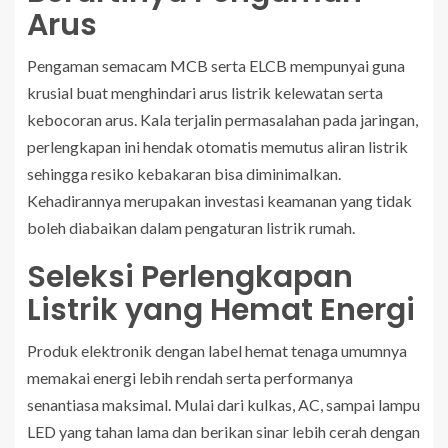
Arus
Pengaman semacam MCB serta ELCB mempunyai guna
krusial buat menghindari arus listrik kelewatan serta
kebocoran arus. Kala terjalin permasalahan pada jaringan,
perlengkapan ini hendak otomatis memutus aliran listrik
sehingga resiko kebakaran bisa diminimalkan.
Kehadirannya merupakan investasi keamanan yang tidak
boleh diabaikan dalam pengaturan listrik rumah.
Seleksi Perlengkapan
Listrik yang Hemat Energi
Produk elektronik dengan label hemat tenaga umumnya
memakai energi lebih rendah serta performanya
senantiasa maksimal. Mulai dari kulkas, AC, sampai lampu
LED yang tahan lama dan berikan sinar lebih cerah dengan