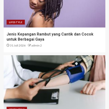
LIFESTYLE
Jenis Kepangan Rambut yang Cantik dan Cocok
untuk Berbagai Gaya
31 Juli 2026
admin 2