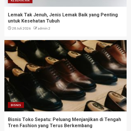
KESEHATAN
Lemak Tak Jenuh, Jenis Lemak Baik yang Penting
untuk Kesehatan Tubuh
28 Juli 2026
admin 2
BISNIS
Bisnis Toko Sepatu: Peluang Menjanjikan di Tengah
Tren Fashion yang Terus Berkembang