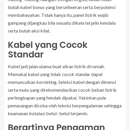
butuh kabel bonus yang berseliweran serta berpotensi
membahayakan. Tidak hanya itu, panel listrik wajib
gampang dijangkau bila sesuatu dikala terjalin kendala
serta butuh aksi kilat.
Kabel yang Cocok
Standar
Kabel jadi jalan utama buat aliran listrik di rumah.
Memakai kabel yang tidak cocok standar dapat
memunculkan korsleting. Seleksi kabel dengan dimensi
serta mutu yang direkomendasikan cocok beban listrik
perlengkapan yang hendak dipakai. Yakinkan pula
pemasangan dicoba oleh teknisi berpengalaman sehingga
keamanan instalasi betul- betul terjamin.
Berartinya Pengaman