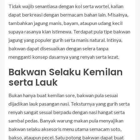
Tidak wajib senantiasa dengan kol serta wortel, kalian
dapat berkreasi dengan bermacam bahan lain. Misalnya,
tambahkan jagung manis, bayam, ataupun udang kecil
supaya rasanya kian istimewa. Terdapat pula tipe bakwan
jagung yang populer gurih serta manis natural. Intinya,
bakwan dapat disesuaikan dengan selera tanpa
mengganti konsep dasarnya yang renyah serta lezat.
Bakwan Selaku Kemilan
serta Lauk
Bukan hanya buat kemilan sore, bakwan pula sesuai
dijadikan lauk pasangan nasi. Teksturnya yang gurih serta
renyah sangat sesuai berpadu dengan nasi hangat serta
sambal pedas. Banyak warung makan pula menyajikan
bakwan selaku aksesoris menu utama semacam soto,
bakso, ataupun pecel. Satu potong bakwan dapat buat