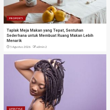
PROPERTI
Taplak Meja Makan yang Tepat, Sentuhan
Sederhana untuk Membuat Ruang Makan Lebih
Menarik
5 Agustus 2026
admin 2
LIFESTYLE