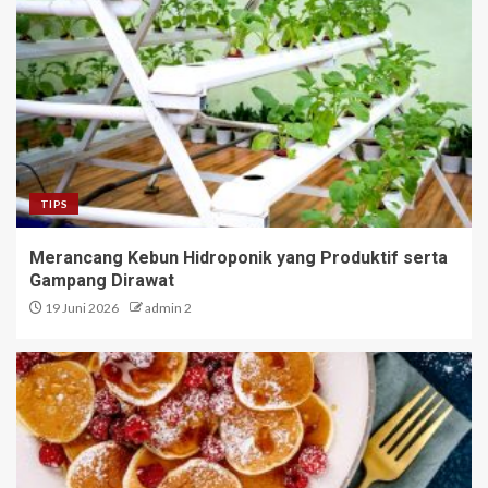
TIPS
Merancang Kebun Hidroponik yang Produktif serta
Gampang Dirawat
19 Juni 2026
admin 2