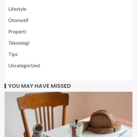
Lifestyle
Otomotif
Properti
Teknologi
Tips
Uncategorized
YOU MAY HAVE MISSED