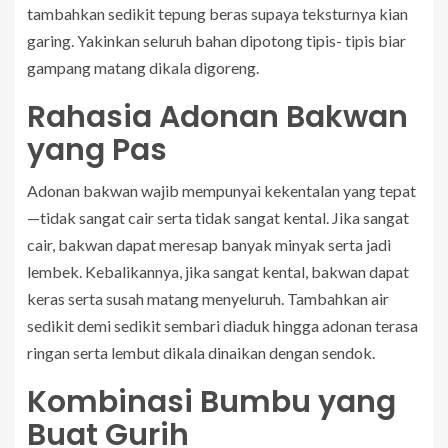
tambahkan sedikit tepung beras supaya teksturnya kian
garing. Yakinkan seluruh bahan dipotong tipis- tipis biar
gampang matang dikala digoreng.
Rahasia Adonan Bakwan
yang Pas
Adonan bakwan wajib mempunyai kekentalan yang tepat
—tidak sangat cair serta tidak sangat kental. Jika sangat
cair, bakwan dapat meresap banyak minyak serta jadi
lembek. Kebalikannya, jika sangat kental, bakwan dapat
keras serta susah matang menyeluruh. Tambahkan air
sedikit demi sedikit sembari diaduk hingga adonan terasa
ringan serta lembut dikala dinaikan dengan sendok.
Kombinasi Bumbu yang
Buat Gurih