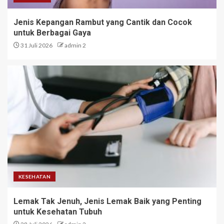
Jenis Kepangan Rambut yang Cantik dan Cocok
untuk Berbagai Gaya
31 Juli 2026
admin 2
KESEHATAN
Lemak Tak Jenuh, Jenis Lemak Baik yang Penting
untuk Kesehatan Tubuh