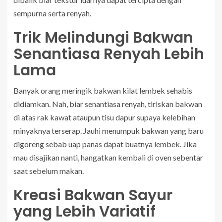
sempurna serta renyah.
Trik Melindungi Bakwan
Senantiasa Renyah Lebih
Lama
Banyak orang meringik bakwan kilat lembek sehabis
didiamkan. Nah, biar senantiasa renyah, tiriskan bakwan
di atas rak kawat ataupun tisu dapur supaya kelebihan
minyaknya terserap. Jauhi menumpuk bakwan yang baru
digoreng sebab uap panas dapat buatnya lembek. Jika
mau disajikan nanti, hangatkan kembali di oven sebentar
saat sebelum makan.
Kreasi Bakwan Sayur
yang Lebih Variatif