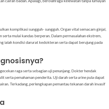
kan cairan badan. Apalagi, berolahraga kelewatan tanpa lumayan
i
bulkan komplikasi sungguh- sungguh. Organ vital semacam ginjal,
en serta mulai kandas berperan. Dalam permasalahan ekstrem,
g ialah kondisi darurat kedokteran serta dapat berujung pada
gnosisnya?
ecekan raga serta sebagian uji penunjang. Dokter hendak
it serta pemahaman penderita. Uji darah serta urine pula dapat
iran. Terkadang, perlengkapan pemantau tekanan darah invasif
ia